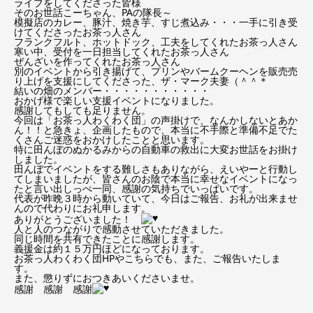
ライブをしてくださった皆様
そのお世話こーちゃん、PAの隊長～
模擬店のカレー、豚汁、焼き芋、すじ煮込み・・・一手に引き受
けてくださったお茶っ人さん
フランクフルト、ホットドック、工夫をしてくれたお茶っ人さん
寒い中、受付を一日担当してくれたお茶っ人さん
ぜんざいを作ってくれたお茶っ人さん
別のイベントから引き揚げて、プリンやバームクーヘンを販売売
り上げを支援にしてくださった、ザ・マーク夫妻（＾＾＊
結いの畑のメンバー・・・・・・・・・・・
おかげ様で楽しい支援イベントになりました。
感謝してもしても足りません。
今回は「お茶っ人わくわく団」の声掛けで、なんかしないとあか
ん！！と急きょ、企画したもので、本当に不手際と準備不足でた
くさんご迷惑をおかけしたことと思います。
特に田んぼのぬかるみからの自動車の救出に大変お世話をお掛け
しました。
田んぼでイベントをする難しさもありながら、えいやーと行動し
てしまいましたが、皆さんのお陰で本当に幸せなイベントになっ
たと言い出しっぺ一同、感謝の気持ちでいっぱいです。
代表が昨晩３時から動いていて、今日はご報告、お礼が出来ませ
んので代わりにお礼申します。
ありがとうございました！
人と人のつながりで感動させていただきました。
同じ時間を共有できたことに感謝します。
義援金は約１５万円ほどになっております。
お茶っ人わくわく団HPやこちらでも、また、ご報告いたしま
す。
また、懲りずにおつきあいくださいませ。
感謝 感謝 感謝