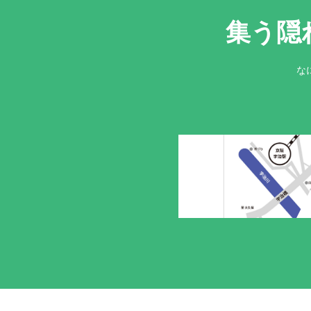
集う隠
な